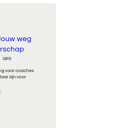
 Jouw weg
rschap
GR5
ing voor coaches 
aar zijn voor 