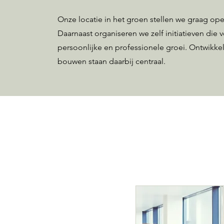
Onze locatie in het groen stellen we graag op
Daarnaast organiseren we zelf initiatieven die
persoonlijke en professionele groei. Ontwikk
bouwen staan daarbij centraal.