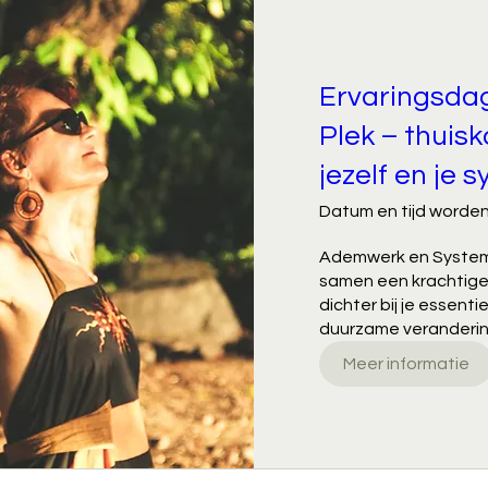
Ervaringsda
Plek – thuis
jezelf en je 
Datum en tijd worden
Ademwerk en System
samen een krachtige
dichter bij je essenti
duurzame veranderin
Meer informatie