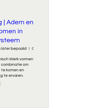
g | Adem en
komen in
systeem
 later bepaald
GR5
isch Werk vormen 
 combinatie om 
e te komen en 
g te ervaren.