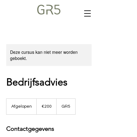
Deze cursus kan niet meer worden
geboekt.
Bedrijfsadvies
€200
euros
Afgelopen
A
€200
GR5
f
g
e
Contactgegevens
l
o