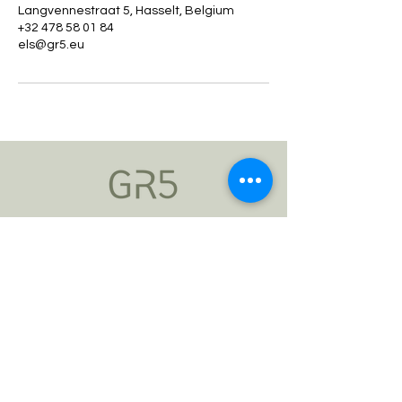
Langvennestraat 5, Hasselt, Belgium
p
+32 478 58 01 84
e
els@gr5.eu
n
Algemene voorwaarden
Privacy en cookiebeleid