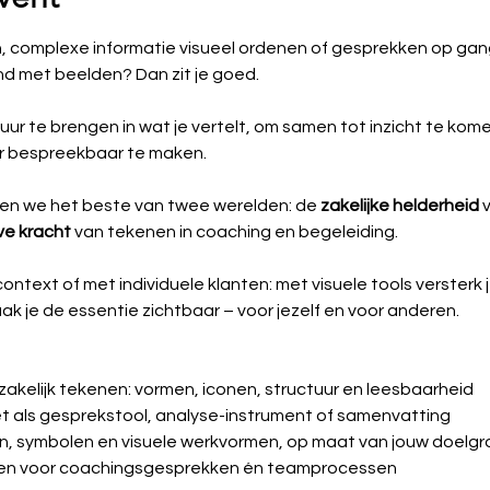
, complexe informatie visueel ordenen of gesprekken op gang
 met beelden? Dan zit je goed. 
uur te brengen in wat je vertelt, om samen tot inzicht te kom
er bespreekbaar te maken.
ren we het beste van twee werelden: de 
zakelijke helderheid
 
eve kracht
 van tekenen in coaching en begeleiding.
ontext of met individuele klanten: met visuele tools versterk j
ak je de essentie zichtbaar – voor jezelf en voor anderen.
zakelijk tekenen: vormen, iconen, structuur en leesbaarheid
et als gesprekstool, analyse-instrument of samenvatting
, symbolen en visuele werkvormen, op maat van jouw doelg
en voor coachingsgesprekken én teamprocessen