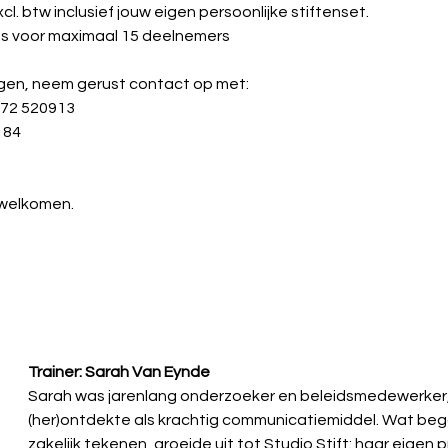
l. btw inclusief jouw eigen persoonlijke stiftenset. 
ats voor maximaal 15 deelnemers
gen, neem gerust contact op met: 
472 520913 
184
welkomen.
Trainer: Sarah Van Eynde
Sarah was jarenlang onderzoeker en beleidsmedewerker,
(her)ontdekte als krachtig communicatiemiddel. Wat bego
zakelijk tekenen, groeide uit tot Studio Stift: haar eigen pr