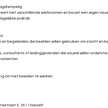
agdrempelig. 
eert met verschillende werkvormen en bouwt een eigen visuee
gelijkse praktijk.
or:
en begeleiders die beelden willen gebruiken om inzicht en b
 consultants of leidinggevenden die visueel willen ondersteu
gmomenten
ting om met beelden te werken.
nestraat 5, 3511 Hasselt