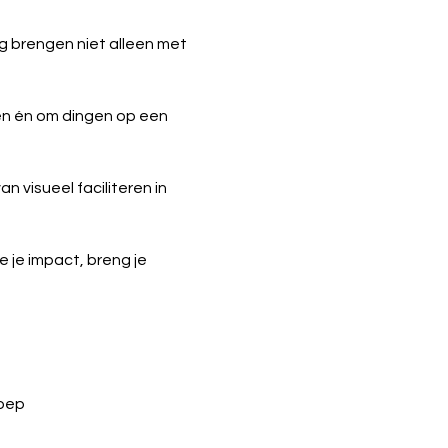
 brengen niet alleen met 
en én om dingen op een 
van visueel faciliteren in 
e je impact, breng je 
roep