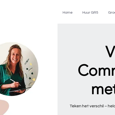
Home
Huur GR5
Gro
V
Comm
met
Teken het verschil – h