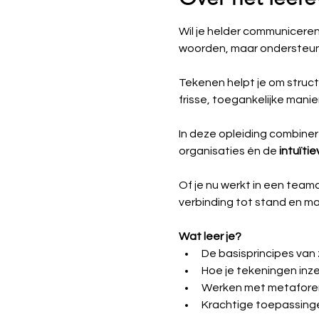
Wil je helder communiceren
woorden, maar ondersteund
Tekenen helpt je om struct
frisse, toegankelijke mani
In deze opleiding combine
organisaties én de 
intuïti
Of je nu werkt in een teamc
verbinding tot stand en ma
Wat leer je?
De basisprincipes van 
Hoe je tekeningen inz
Werken met metaforen
Krachtige toepassing