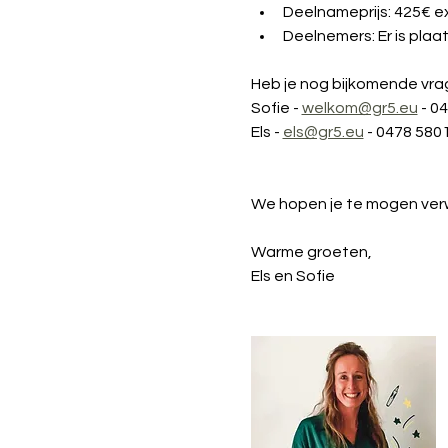
Deelnameprijs: 425€ exc
Deelnemers: Er is pla
Heb je nog bijkomende vra
Sofie - 
welkom@gr5.eu
 - 0
Els - 
els@gr5.eu
 - 0478 580
We hopen je te mogen ver
Warme groeten, 
Els en Sofie 