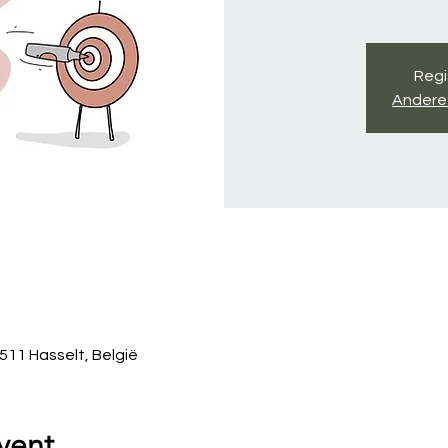
Regi
Andere
511 Hasselt, België
vent