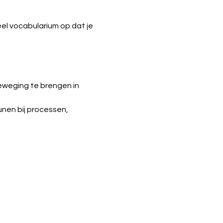
l vocabularium op dat je 
eweging te brengen in 
nen bij processen, 