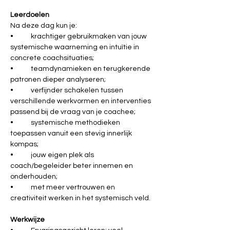
Leerdoelen
Na deze dag kun je:
•	krachtiger gebruikmaken van jouw 
systemische waarneming en intuïtie in 
concrete coachsituaties;
•	teamdynamieken en terugkerende 
patronen dieper analyseren;
•	verfijnder schakelen tussen 
verschillende werkvormen en interventies 
passend bij de vraag van je coachee;
•	systemische methodieken 
toepassen vanuit een stevig innerlijk 
kompas;
•	jouw eigen plek als 
coach/begeleider beter innemen en 
onderhouden;
•	met meer vertrouwen en 
creativiteit werken in het systemisch veld.
Werkwijze