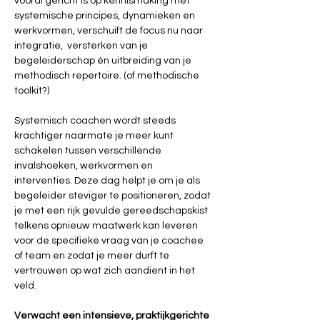
vooral gericht is op kennismaking met 
systemische principes, dynamieken en 
werkvormen, verschuift de focus nu naar 
integratie,  versterken van je 
begeleiderschap én uitbreiding van je 
methodisch repertoire. (of methodische 
toolkit?)
Systemisch coachen wordt steeds 
krachtiger naarmate je meer kunt 
schakelen tussen verschillende 
invalshoeken, werkvormen en 
interventies. Deze dag helpt je om je als 
begeleider steviger te positioneren, zodat 
je met een rijk gevulde gereedschapskist 
telkens opnieuw maatwerk kan leveren 
voor de specifieke vraag van je coachee 
of team en zodat je meer durft te 
vertrouwen op wat zich aandient in het 
veld. 
Verwacht een intensieve, praktijkgerichte 