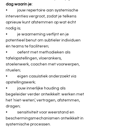
dag waarin je:
•	jouw repertoire aan systemische 
interventies vergroot, zodat je telkens 
opnieuw kunt afstemmen op wat écht 
nodig is;
•	je waarneming verfijnt en je 
potentieel benut om subtieler individuen 
én teams te faciliteren;
•	oefent met methodieken als 
tafelopstellingen, vloerankers, 
stoelenwerk, coachen met voorwerpen, 
rituelen;
•	eigen casuïstiek onderzoekt via 
opstellingswerk;
•	jouw innerlijke houding als 
begeleider verder ontwikkelt: werken met 
het ‘niet-weten’, vertragen, afstemmen, 
dragen;
•	sensitiviteit voor weerstand en 
beschermingsmechanismen ontwikkelt in 
systemische processen.