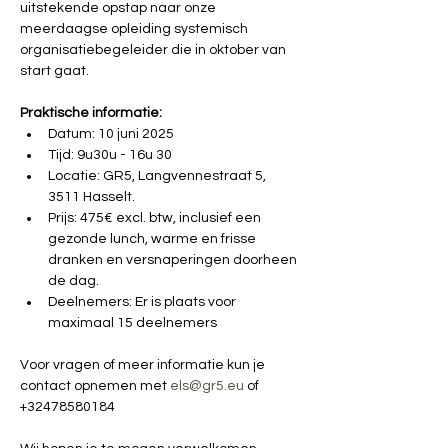
uitstekende opstap naar onze 
meerdaagse opleiding systemisch 
organisatiebegeleider die in oktober van 
start gaat.
Praktische informatie: 
Datum: 10 juni 2025
Tijd: 9u30u - 16u 30 
Locatie: GR5, Langvennestraat 5, 
3511 Hasselt. 
Prijs: 475€ excl. btw, inclusief een 
gezonde lunch, warme en frisse 
dranken en versnaperingen doorheen 
de dag.
Deelnemers: Er is plaats voor 
maximaal 15 deelnemers
Voor vragen of meer informatie kun je 
contact opnemen met 
els@gr5.eu
 of 
+32478580184