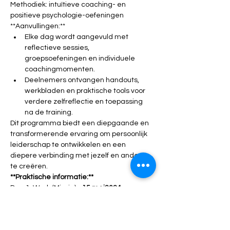
Methodiek: intuïtieve coaching- en 
positieve psychologie-oefeningen
**Aanvullingen:**
Elke dag wordt aangevuld met 
reflectieve sessies, 
groepsoefeningen en individuele 
coachingmomenten.
Deelnemers ontvangen handouts, 
werkbladen en praktische tools voor 
verdere zelfreflectie en toepassing 
na de training.
Dit programma biedt een diepgaande en 
transformerende ervaring om persoonlijk 
leiderschap te ontwikkelen en een 
diepere verbinding met jezelf en anderen 
te creëren.
**Praktische informatie:**
Dag 1: Werk (Missie) - 
15 mei
2024
Dag 2: Relaties - 
4 juni 2024
Dag 3: Plek (Thuiskomen) - 
2 juli 2024
Dag 4: Verbinding met Jezelf - Datum 