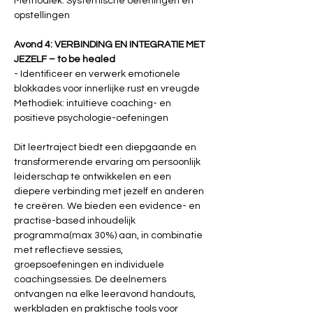
Methodiek: Systemische oefeningen en 
opstellingen
Avond 4: VERBINDING EN INTEGRATIE MET 
JEZELF – to be healed
- Identificeer en verwerk emotionele 
blokkades voor innerlijke rust en vreugde
Methodiek: intuïtieve coaching- en 
positieve psychologie-oefeningen
Dit leertraject biedt een diepgaande en 
transformerende ervaring om persoonlijk 
leiderschap te ontwikkelen en een 
diepere verbinding met jezelf en anderen 
te creëren. We bieden een evidence- en 
practise-based inhoudelijk 
programma(max 30%) aan, in combinatie 
met reflectieve sessies, 
groepsoefeningen en individuele 
coachingsessies. De deelnemers 
ontvangen na elke leeravond handouts, 
werkbladen en praktische tools voor 