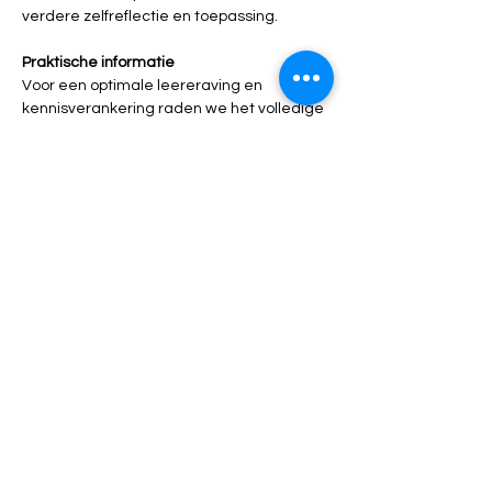
verdere zelfreflectie en toepassing.
Praktische informatie 
Voor een optimale leereraving en 
kennisverankering raden we het volledige 
vierdaagse traject aan. 
De leeravonden kunnen ook afzonderlijk 
gevolgd worden. 
Maximaal 15 deelnemers per leeravond.
Avond 1: 13 januari 2026
Avond 2: 20 januari 2026
Avond 3: 10 februari 2026
Avond 4: 3 maart 2026
Elke leeravond vindt plaats van 
17u30 tot 
21u
Er wordt gezorgd voor een gezonde 
broodjesmaaltijd, onbeperkt koffie, thee, 
waters en gezonde versnaperingen.
Locatie: 
GR5
 Langvennestraat 5, 3511 