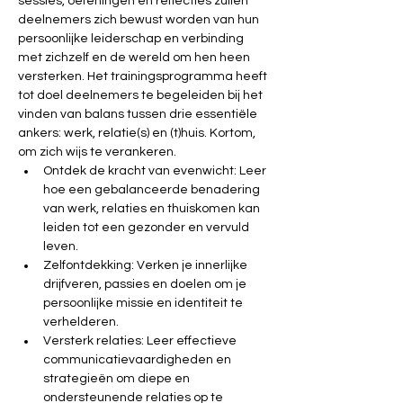
sessies, oefeningen en reflecties zullen 
deelnemers zich bewust worden van hun 
persoonlijke leiderschap en verbinding 
met zichzelf en de wereld om hen heen 
versterken. Het trainingsprogramma heeft 
tot doel deelnemers te begeleiden bij het 
vinden van balans tussen drie essentiële 
ankers: werk, relatie(s) en (t)huis. Kortom, 
om zich wijs te verankeren.
Ontdek de kracht van evenwicht: Leer 
hoe een gebalanceerde benadering 
van werk, relaties en thuiskomen kan 
leiden tot een gezonder en vervuld 
leven.
Zelfontdekking: Verken je innerlijke 
drijfveren, passies en doelen om je 
persoonlijke missie en identiteit te 
verhelderen.
Versterk relaties: Leer effectieve 
communicatievaardigheden en 
strategieën om diepe en 
ondersteunende relaties op te 